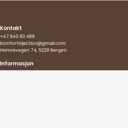
Kontakt
+47 940 93 489
komfortinjection@gmail.com
Hamrevegen 74, 5229 Bergen
Informasjon
Om oss
Bestill time
Reviews
Personvernerklæring
© 2025 Komfort Injection
Nettiside levert av Webiser AS